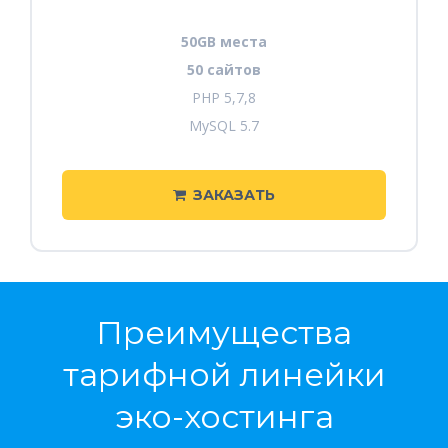
50GB места
50 сайтов
PHP 5,7,8
MySQL 5.7
ЗАКАЗАТЬ
Преимущества
тарифной линейки
эко-хостинга