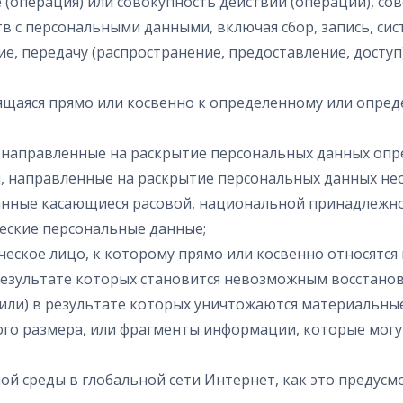
 (операция) или совокупность действий (операций), с
в с персональными данными, включая сбор, запись, си
ие, передачу (распространение, предоставление, доступ
ящаяся прямо или косвенно к определенному или опред
, направленные на раскрытие персональных данных опр
я, направленные на раскрытие персональных данных не
анные касающиеся расовой, национальной принадлежнос
ческие персональные данные;
ическое лицо, к которому прямо или косвенно относятс
 результате которых становится невозможным восстано
или) в результате которых уничтожаются материальные
шого размера, или фрагменты информации, которые мог
льной среды в глобальной сети Интернет, как это пред