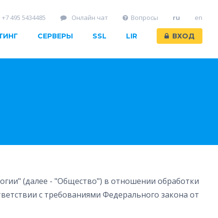
+7 495 5434485
Онлайн чат
Вопросы
ru
en
ТИНГ
СЕРВЕРЫ
SSL
LIR
ВХОД
гии" (далее - "Общество") в отношении обработки
тветствии с требованиями Федерального закона от