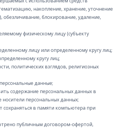
овершаемых с использованием средств
стематизацию, накопление, хранение, уточнение
), обезличивание, блокирование, удаление,
еляемому физическому лицу (субъекту
еделенному лицу или определенному кругу лиц;
определенному кругу лиц;
ти, политических взглядов, религиозных
я персональные данные;
вить содержание персональных данных в
 носители персональных данных;
ут сохраняться в памяти компьютера при
усмотрено публичным договором-офертой,