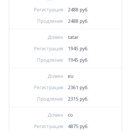
Регистрация
2488 руб.
Продление
2488 руб.
Домен
tatar
Регистрация
1945 руб.
Продление
1945 руб.
Домен
eu
Регистрация
2361 руб.
Продление
2315 руб.
Домен
co
Регистрация
4875 руб.