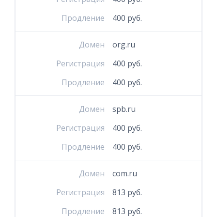
Продление
400 руб.
Домен
org.ru
Регистрация
400 руб.
Продление
400 руб.
Домен
spb.ru
Регистрация
400 руб.
Продление
400 руб.
Домен
com.ru
Регистрация
813 руб.
Продление
813 руб.