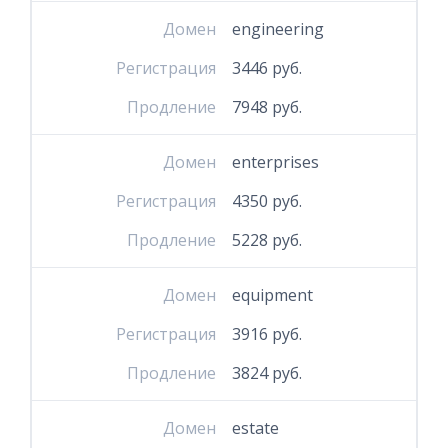
Домен
engineering
Регистрация
3446 руб.
Продление
7948 руб.
Домен
enterprises
Регистрация
4350 руб.
Продление
5228 руб.
Домен
equipment
Регистрация
3916 руб.
Продление
3824 руб.
Домен
estate