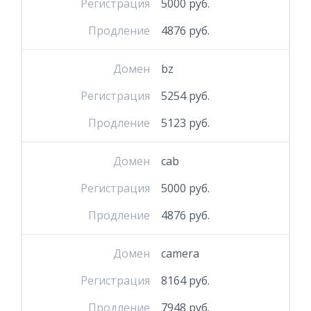
Регистрация
5000 руб.
Продление
4876 руб.
Домен
bz
Регистрация
5254 руб.
Продление
5123 руб.
Домен
cab
Регистрация
5000 руб.
Продление
4876 руб.
Домен
camera
Регистрация
8164 руб.
Продление
7948 руб.