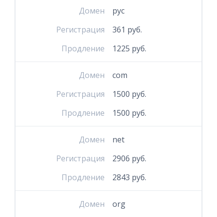
Домен
рус
Регистрация
361 руб.
Продление
1225 руб.
Домен
com
Регистрация
1500 руб.
Продление
1500 руб.
Домен
net
Регистрация
2906 руб.
Продление
2843 руб.
Домен
org