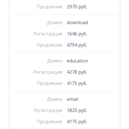
Продление
2970 руб.
Домен
download
Регистрация
1646 руб.
Продление
4794 руб.
Домен
education
Регистрация
4278 руб.
Продление
4175 руб.
Домен
email
Регистрация
1820 руб.
Продление
4175 руб.