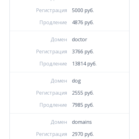
Регистрация
5000 руб.
Продление
4876 руб.
Домен
doctor
Регистрация
3766 руб.
Продление
13814 руб.
Домен
dog
Регистрация
2555 руб.
Продление
7985 руб.
Домен
domains
Регистрация
2970 руб.