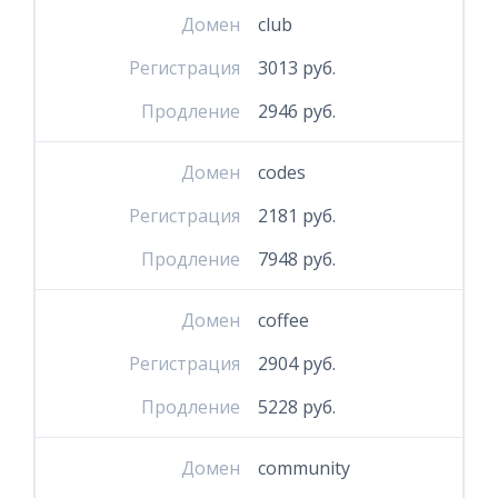
Домен
club
Регистрация
3013 руб.
Продление
2946 руб.
Домен
codes
Регистрация
2181 руб.
Продление
7948 руб.
Домен
coffee
Регистрация
2904 руб.
Продление
5228 руб.
Домен
community