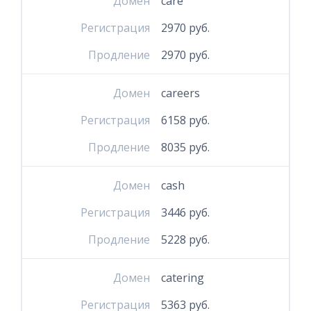
Домен
care
Регистрация
2970 руб.
Продление
2970 руб.
Домен
careers
Регистрация
6158 руб.
Продление
8035 руб.
Домен
cash
Регистрация
3446 руб.
Продление
5228 руб.
Домен
catering
Регистрация
5363 руб.