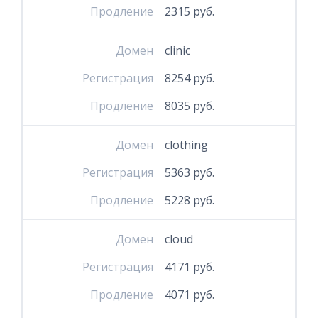
Продление
2315 руб.
Домен
clinic
Регистрация
8254 руб.
Продление
8035 руб.
Домен
clothing
Регистрация
5363 руб.
Продление
5228 руб.
Домен
cloud
Регистрация
4171 руб.
Продление
4071 руб.