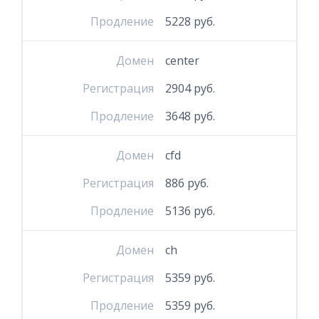
Продление
5228 руб.
Домен
center
Регистрация
2904 руб.
Продление
3648 руб.
Домен
cfd
Регистрация
886 руб.
Продление
5136 руб.
Домен
ch
Регистрация
5359 руб.
Продление
5359 руб.