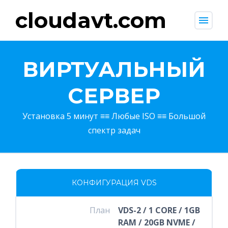
cloudavt.com
menu
ВИРТУАЛЬНЫЙ
СЕРВЕР
Установка 5 минут ≡≡ Любые ISO ≡≡ Большой
спектр задач
КОНФИГУРАЦИЯ VDS
План
VDS-2 / 1 CORE / 1GB
RAM / 20GB NVME /