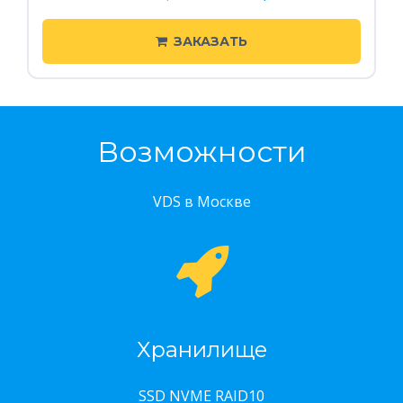
ЗАКАЗАТЬ
Возможности
VDS в Москве
Хранилище
SSD NVME RAID10